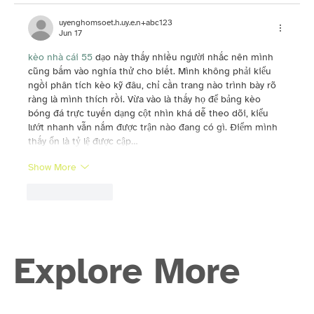
uyenghomsoet.h.uy.e.n+abc123
Jun 17
kèo nhà cái 55
 dạo này thấy nhiều người nhắc nên mình 
cũng bấm vào nghía thử cho biết. Mình không phải kiểu 
ngồi phân tích kèo kỹ đâu, chỉ cần trang nào trình bày rõ 
ràng là mình thích rồi. Vừa vào là thấy họ để bảng kèo 
bóng đá trực tuyến dạng cột nhìn khá dễ theo dõi, kiểu 
lướt nhanh vẫn nắm được trận nào đang có gì. Điểm mình 
thấy ổn là tỷ lệ được cập…
Show More
Like
Reply
Explore More