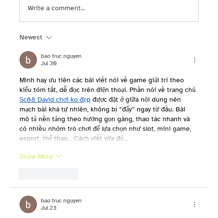
Write a comment...
Newest
bao truc nguyen
Jul 30
Mình hay ưu tiên các bài viết nói về game giải trí theo 
kiểu tóm tắt, dễ đọc trên điện thoại. Phần nói về trang chủ 
Sc88 David chơi ko đẹp
 được đặt ở giữa nội dung nên 
mạch bài khá tự nhiên, không bị “đẩy” ngay từ đầu. Bài 
mô tả nền tảng theo hướng gọn gàng, thao tác nhanh và 
có nhiều nhóm trò chơi để lựa chọn như slot, mini game, 
esport, thể thao... Cách viết vừa đủ…
Show More
Like
Reply
bao truc nguyen
Jul 23