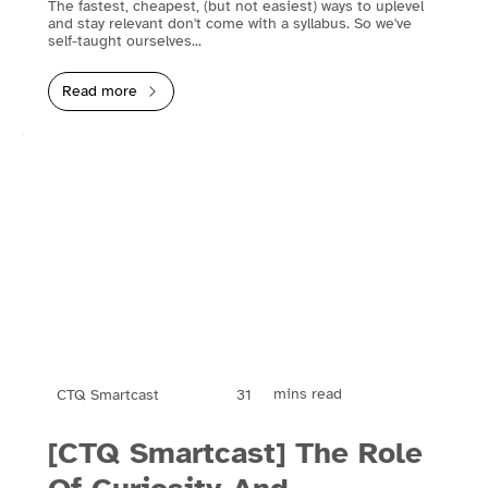
The fastest, cheapest, (but not easiest) ways to uplevel
and stay relevant don't come with a syllabus. So we've
self-taught ourselves...
Read more
mins read
31
CTQ Smartcast
[CTQ Smartcast] The Role