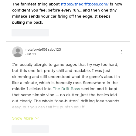
The funniest thing about 
https://thedriftboss.com/
 is how 
confident you feel before every run... and then one tiny 
mistake sends your car flying off the edge. It keeps 
pulling me back.
Like
Reply
nolafo.wle156+abc123
Jun 21
I’m usually allergic to game pages that try way too hard, 
but this one felt pretty chill and readable. I was just 
skimming and still understood what the game’s about in 
like a minute, which is honestly rare. Somewhere in the 
middle I clicked into 
The Drift Boss
 section and it kept 
that same simple vibe — no clutter, just the basics laid 
out clearly. The whole “one-button” drifting idea sounds 
easy, but you can tell it’ll punish you if…
Show More
Like
Reply